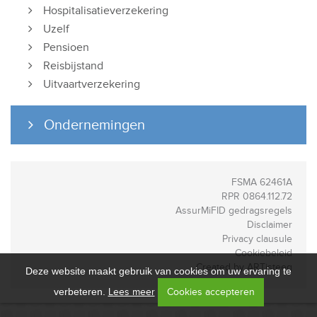
Hospitalisatieverzekering
Uzelf
Pensioen
Reisbijstand
Uitvaartverzekering
Ondernemingen
FSMA 62461A
RPR 0864.112.72
AssurMiFID gedragsregels
Disclaimer
Privacy clausule
Cookiebeleid
Created by ARTisteeq
Deze website maakt gebruik van cookies om uw ervaring te
verbeteren.
Lees meer
Cookies accepteren