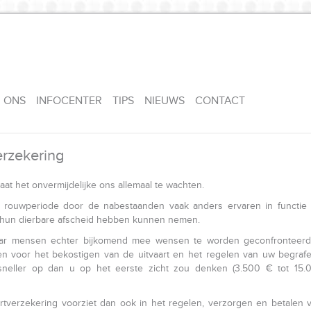
 ONS
INFOCENTER
TIPS
NIEUWS
CONTACT
erzekering
taat het onvermijdelijke ons allemaal te wachten.
 rouwperiode door de nabestaanden vaak anders ervaren in functie
n hun dierbare afscheid hebben kunnen nemen.
aar mensen echter bijkomend mee wensen te worden geconfronteerd z
n voor het bekostigen van de uitvaart en het regelen van uw begrafe
sneller op dan u op het eerste zicht zou denken (3.500 € tot 15
artverzekering voorziet dan ook in het regelen, verzorgen en betalen v