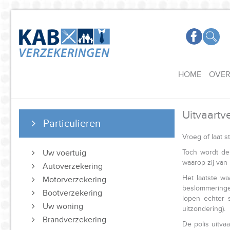
HOME
OVER
Uitvaartv
Particulieren
Vroeg of laat s
Uw voertuig
Toch wordt de
waarop zij va
Autoverzekering
Het laatste w
Motorverzekering
beslommeringe
Bootverzekering
lopen echter 
Uw woning
uitzondering).
Brandverzekering
De polis uitva